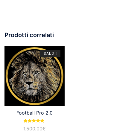
Prodotti correlati
SALDI!
Football Pro 2.0
Valutato
1.500,00
€
5.00