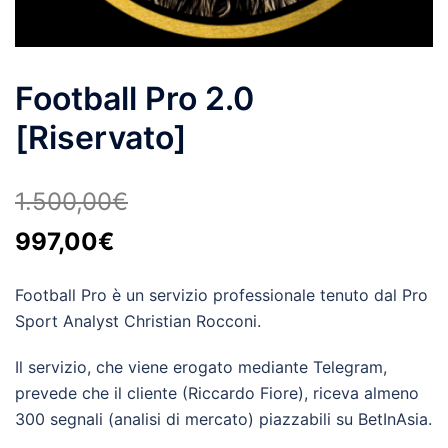
Football Pro 2.0
[Riservato]
1.500,00
€
Il
Il
997,00
€
prezzo
prezzo
Football Pro è un servizio professionale tenuto dal Pro
originale
attuale
Sport Analyst Christian Rocconi.
era:
è:
1.500,00€.
Il servizio, che viene erogato mediante Telegram,
997,00€.
prevede che il cliente (Riccardo Fiore), riceva almeno
300 segnali (analisi di mercato) piazzabili su BetInAsia.