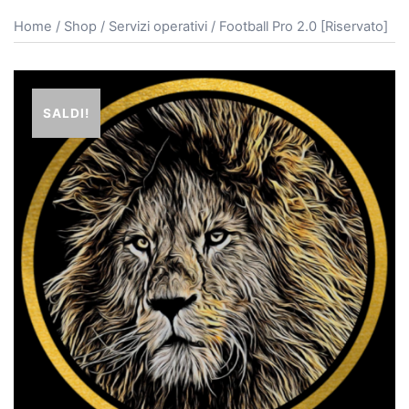
Home
/
Shop
/
Servizi operativi
/ Football Pro 2.0 [Riservato]
SALDI!