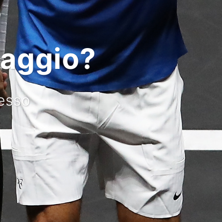
viaggio?
esso