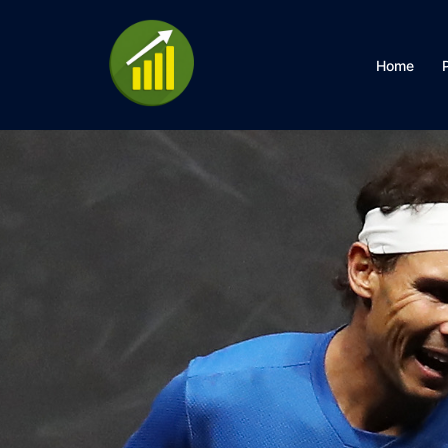
Vai
al
contenuto
Home