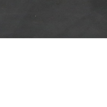
Chi Siamo