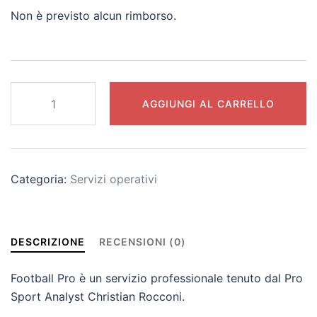
Non è previsto alcun rimborso.
Football
AGGIUNGI AL CARRELLO
Pro
2.0
[Rata
1]
Categoria:
Servizi operativi
quantità
DESCRIZIONE
RECENSIONI (0)
Football Pro è un servizio professionale tenuto dal Pro
Sport Analyst Christian Rocconi.