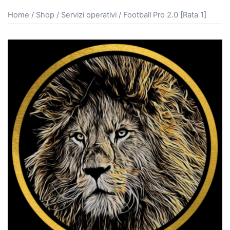
Home
/
Shop
/
Servizi operativi
/ Football Pro 2.0 [Rata 1]