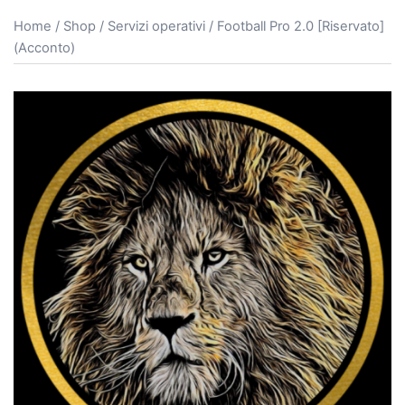
Home
/
Shop
/
Servizi operativi
/ Football Pro 2.0 [Riservato]
(Acconto)