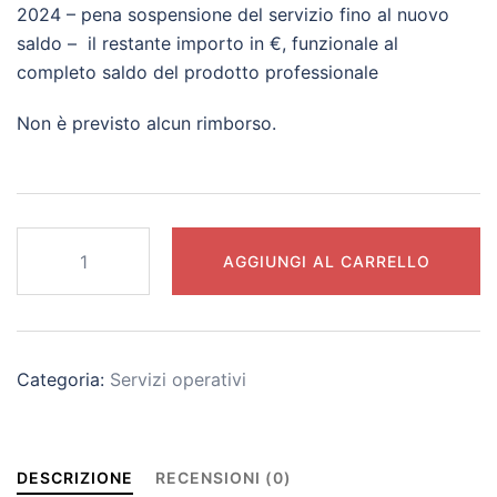
2024 – pena sospensione del servizio fino al nuovo
saldo – il restante importo in €, funzionale al
completo saldo del prodotto professionale
Non è previsto alcun rimborso.
Football
AGGIUNGI AL CARRELLO
Pro
2.0
[Riservato]
(Acconto)
Categoria:
Servizi operativi
quantità
DESCRIZIONE
RECENSIONI (0)