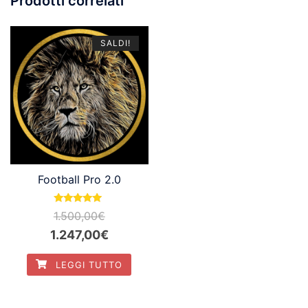
Prodotti correlati
SALDI!
Football Pro 2.0
Valutato
1.500,00
€
5.00
su 5
Il
Il
1.247,00
€
prezzo
prezzo
LEGGI TUTTO
originale
attuale
era:
è: