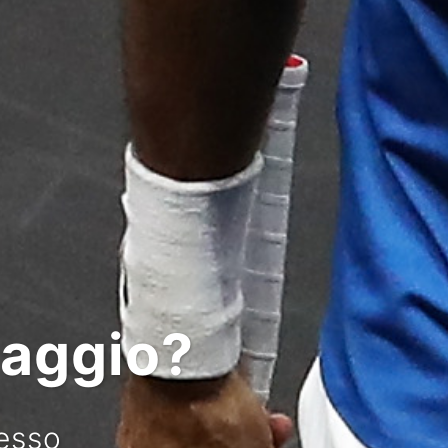
viaggio?
esso