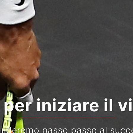
per iniziare il 
guideremo passo passo al succ