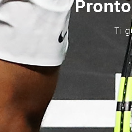
Pronto 
Ti 