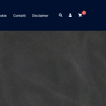
0
Cerca
ookie
Contatti
Disclaimer