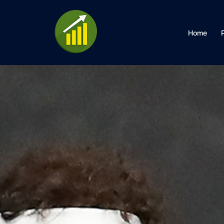
Vai
al
contenuto
Home