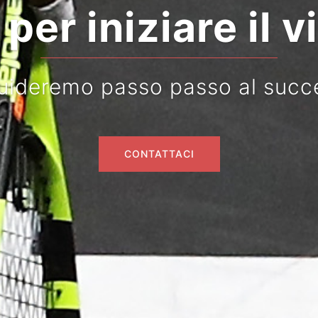
per iniziare il 
guideremo passo passo al succ
CONTATTACI