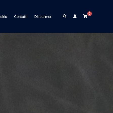
0
Cerca
ookie
Contatti
Disclaimer