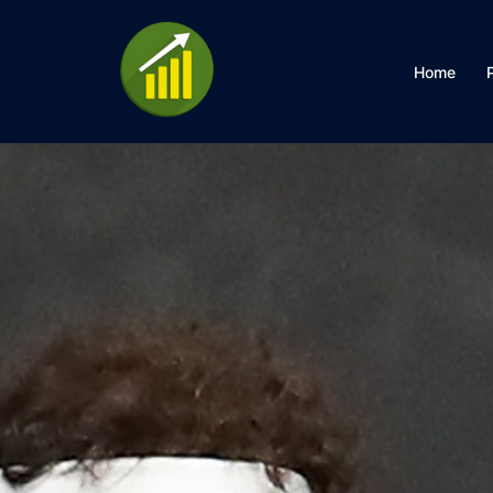
Vai
al
contenuto
Home