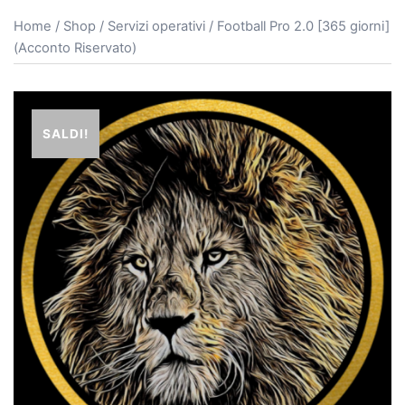
Home
/
Shop
/
Servizi operativi
/ Football Pro 2.0 [365 giorni]
(Acconto Riservato)
SALDI!