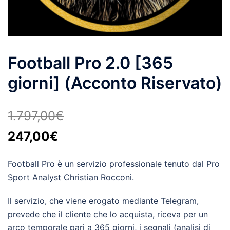
Football Pro 2.0 [365
giorni] (Acconto Riservato)
1.797,00
€
Il
Il
247,00
€
prezzo
prezzo
Football Pro è un servizio professionale tenuto dal Pro
originale
attuale
Sport Analyst Christian Rocconi.
era:
è:
1.797,00€.
Il servizio, che viene erogato mediante Telegram,
247,00€.
prevede che il cliente che lo acquista, riceva per un
arco temporale pari a 365 giorni, i segnali (analisi di