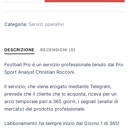
2.0
[365
giorni]
Categoria:
Servizi operativi
(Acconto
Riservato)
quantità
DESCRIZIONE
RECENSIONI (0)
Football Pro è un servizio professionale tenuto dal Pro
Sport Analyst Christian Rocconi.
Il servizio, che viene erogato mediante Telegram,
prevede che il cliente che lo acquista, riceva per un
arco temporale pari a 365 giorni, i segnali (analisi di
mercato) del prodotto professionale.
L’abbonamento ha sempre inizio dal Giorno 1 di 365!