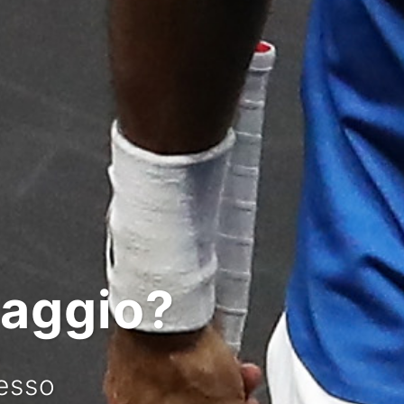
viaggio?
esso