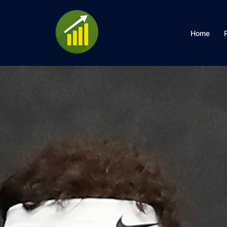
Vai
al
contenuto
Home