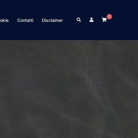
0
Cerca
ookie
Contatti
Disclaimer