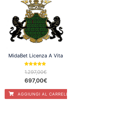
MidaBet Licenza A Vita
Valutato
1.297,00
€
5.00
su 5
Il
Il
697,00
€
prezzo
prezzo
AGGIUNGI AL CARRELLO
originale
attuale
era:
è:
1.297,00€.
697,00€.