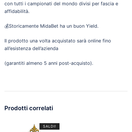
con tutti i campionati del mondo divisi per fascia e
affidabilità.
💰Storicamente MidaBet ha un buon Yield.
Il prodotto una volta acquistato sarà online fino
all’esistenza dell’azienda
(garantiti almeno 5 anni post-acquisto).
Prodotti correlati
SALDI!