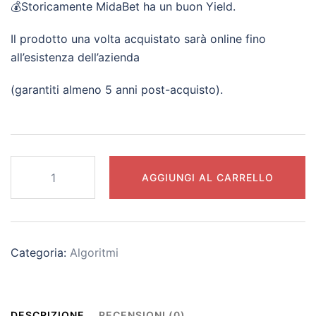
💰Storicamente MidaBet ha un buon Yield.
Il prodotto una volta acquistato sarà online fino
all’esistenza dell’azienda
(garantiti almeno 5 anni post-acquisto).
MidaBet
AGGIUNGI AL CARRELLO
Licenza
A
Vita!
[Promo
Categoria:
Algoritmi
Special]
quantità
DESCRIZIONE
RECENSIONI (0)