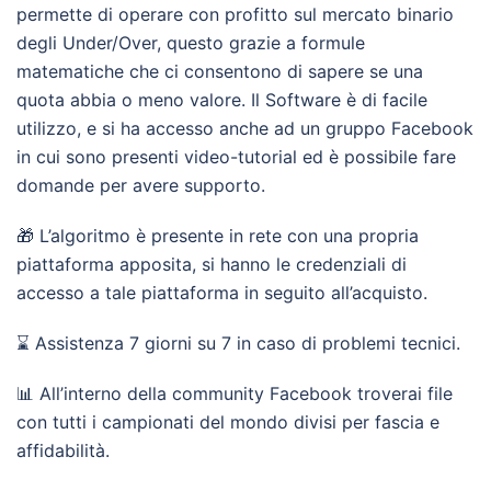
permette di operare con profitto sul mercato binario
era:
è:
degli Under/Over, questo grazie a formule
1.097,00€.
567,00€.
matematiche che ci consentono di sapere se una
quota abbia o meno valore. Il Software è di facile
utilizzo, e si ha accesso anche ad un gruppo Facebook
in cui sono presenti video-tutorial ed è possibile fare
domande per avere supporto.
🎁 L’algoritmo è presente in rete con una propria
piattaforma apposita, si hanno le credenziali di
accesso a tale piattaforma in seguito all’acquisto.
⌛️ Assistenza 7 giorni su 7 in caso di problemi tecnici.
📊 All’interno della community Facebook troverai file
con tutti i campionati del mondo divisi per fascia e
affidabilità.